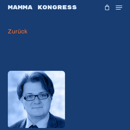
Skip
Menu
Mamma Kongress
to
main
Zurück
content