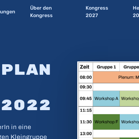
Über den
Kongress
He
tungen
Kongress
2027
2
­plan
2022
rIn in eine
igen Kleingruppe