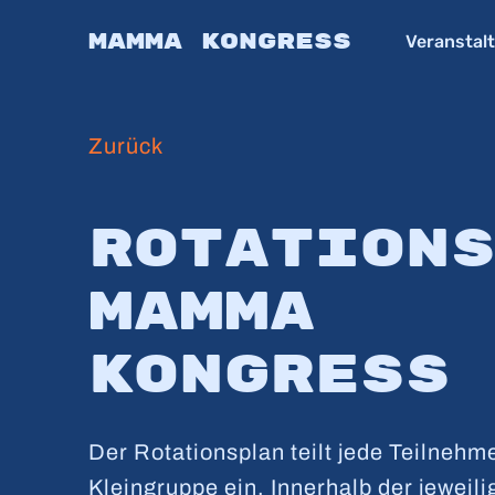
Skip
Mamma Kongress
Veranstal
to
main
content
Zurück
Rotations
Mamma
Kongress
Der Rotationsplan teilt jede
Teilnehme
Kleingruppe ein. Innerhalb der jeweil