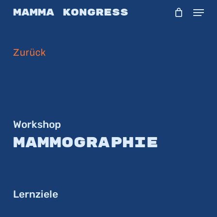
Skip
Menu
Mamma Kongress
to
main
Zurück
content
Workshop
Mammographie
Lernziele