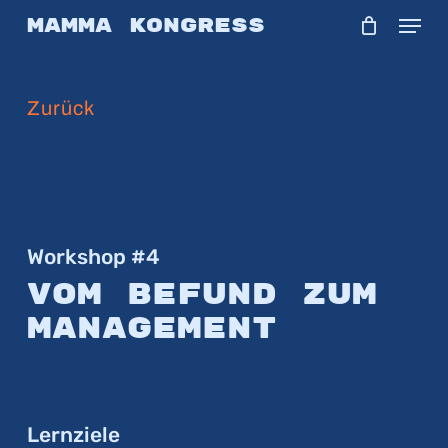
Skip
Menu
Mamma Kongress
to
main
Zurück
content
Workshop #4
Vom Befund zum
Management
Lernziele