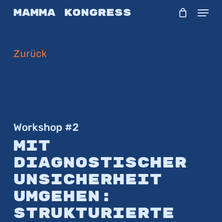
Skip
Menu
Mamma Kongress
to
main
Zurück
content
Workshop #2
Mit
diagnostischer
Unsicherheit
umgehen:
Strukturierte