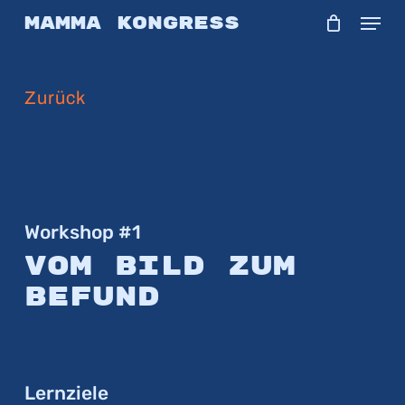
Skip
Menu
Mamma Kongress
to
main
Zurück
content
Workshop #1
Vom Bild zum
Befund
Lernziele