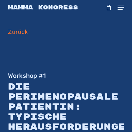
Skip
Menu
Mamma Kongress
to
main
Zurück
content
Workshop #1
Die
perimenopausale
Patientin:
Typische
Herausforderunge