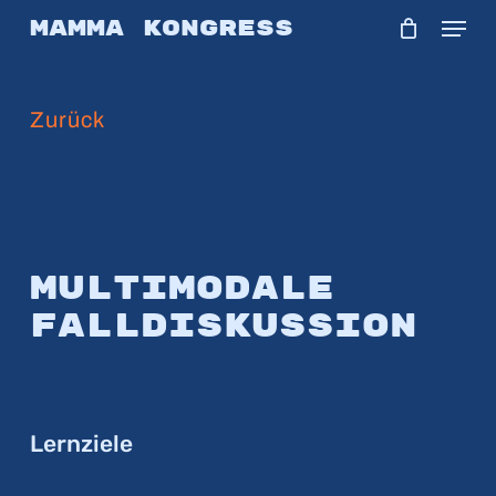
Skip
Menu
Mamma Kongress
to
main
Zurück
content
Multimodale
Falldiskussion
Lernziele