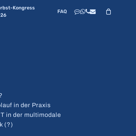
rbst-Kongress
dribbble
whatsapp
phone
email
FAQ
026
?
auf in der Praxis
CT in der multimodale
 (?)