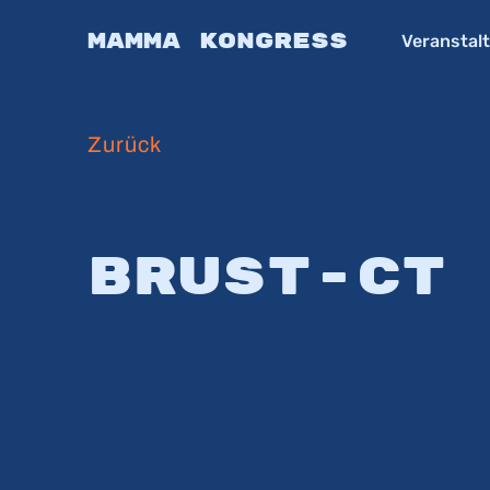
Skip
Mamma Kongress
Veranstal
to
main
content
Zurück
Brust-CT