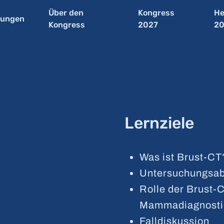
Über den
Kongress
He
tungen
Kongress
2027
2
Lernziele
Was ist Brust-CT
Untersuchungsabl
Rolle der Brust-
Mammadiagnostik
Falldiskussion