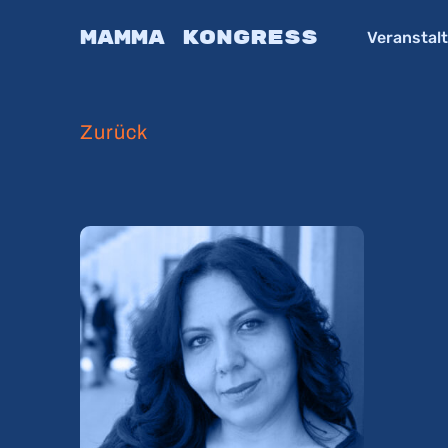
Skip
Mamma Kongress
Veranstal
to
main
content
Zurück