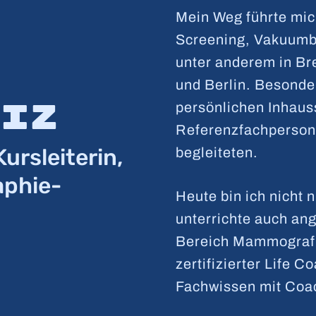
Mein Weg führte mich
Screening, Vakuumb
unter anderem in Br
und Berlin. Besonde
diz
persönlichen Inhaus
Referenzfachpersone
ursleiterin,
begleiteten.
phie-
Heute bin ich nicht n
unterrichte auch a
Bereich Mammografi
zertifizierter Life C
Fachwissen mit Coa