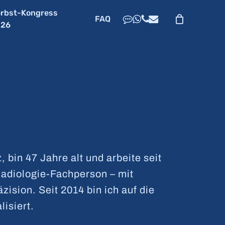
rbst-Kongress
dribbble
whatsapp
phone
email
FAQ
026
, bin 47 Jahre alt und arbeite seit
Radiologie-Fachperson – mit
zision. Seit 2014 bin ich auf die
isiert.